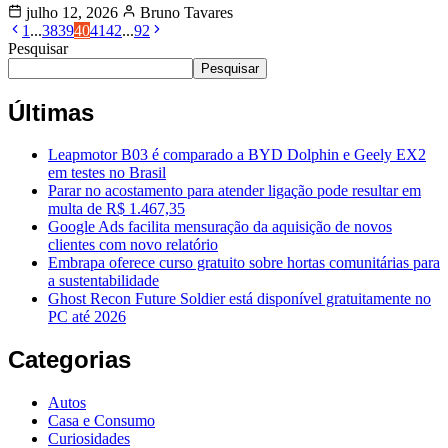
julho 12, 2026
Bruno Tavares
1
...
38
39
40
41
42
...
92
Pesquisar
Pesquisar
Últimas
Leapmotor B03 é comparado a BYD Dolphin e Geely EX2
em testes no Brasil
Parar no acostamento para atender ligação pode resultar em
multa de R$ 1.467,35
Google Ads facilita mensuração da aquisição de novos
clientes com novo relatório
Embrapa oferece curso gratuito sobre hortas comunitárias para
a sustentabilidade
Ghost Recon Future Soldier está disponível gratuitamente no
PC até 2026
Categorias
Autos
Casa e Consumo
Curiosidades