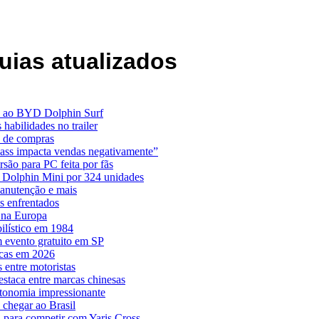
uias atualizados
o ao BYD Dolphin Surf
abilidades no trailer
o de compras
ass impacta vendas negativamente”
ão para PC feita por fãs
 Dolphin Mini por 324 unidades
manutenção e mais
os enfrentados
 na Europa
lístico em 1984
 evento gratuito em SP
rcas em 2026
 entre motoristas
staca entre marcas chinesas
utonomia impressionante
chegar ao Brasil
a para competir com Yaris Cross