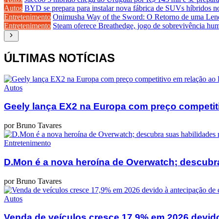
Autos
BYD se prepara para instalar nova fábrica de SUVs híbridos no
Entretenimento
Onimusha Way of the Sword: O Retorno de uma Len
Entretenimento
Steam oferece Breathedge, jogo de sobrevivência humor
ÚLTIMAS NOTÍCIAS
Autos
Geely lança EX2 na Europa com preço competit
por Bruno Tavares
Entretenimento
D.Mon é a nova heroína de Overwatch; descubra 
por Bruno Tavares
Autos
Venda de veículos cresce 17,9% em 2026 devid