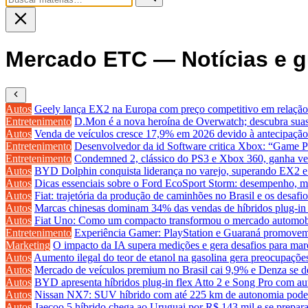
Mercado ETC — Notícias e g
Autos
Geely lança EX2 na Europa com preço competitivo em relaçã
Entretenimento
D.Mon é a nova heroína de Overwatch; descubra suas h
Autos
Venda de veículos cresce 17,9% em 2026 devido à antecipaçã
Entretenimento
Desenvolvedor da id Software critica Xbox: “Game P
Entretenimento
Condemned 2, clássico do PS3 e Xbox 360, ganha vers
Autos
BYD Dolphin conquista liderança no varejo, superando EX2 e
Autos
Dicas essenciais sobre o Ford EcoSport Storm: desempenho, 
Autos
Fiat: trajetória da produção de caminhões no Brasil e os desafi
Autos
Marcas chinesas dominam 34% das vendas de híbridos plug-in
Autos
Fiat Uno: Como um compacto transformou o mercado automobi
Entretenimento
Experiência Gamer: PlayStation e Guaraná promovem
Marketing
O impacto da IA supera medições e gera desafios para ma
Autos
Aumento ilegal do teor de etanol na gasolina gera preocupações
Autos
Mercado de veículos premium no Brasil cai 9,9% e Denza se de
Autos
BYD apresenta híbridos plug-in flex Atto 2 e Song Pro com a
Autos
Nissan NX7: SUV híbrido com até 225 km de autonomia pode 
Autos
Jaecoo 5 híbrido chega ao Uruguai por R$ 143 mil e se prepar