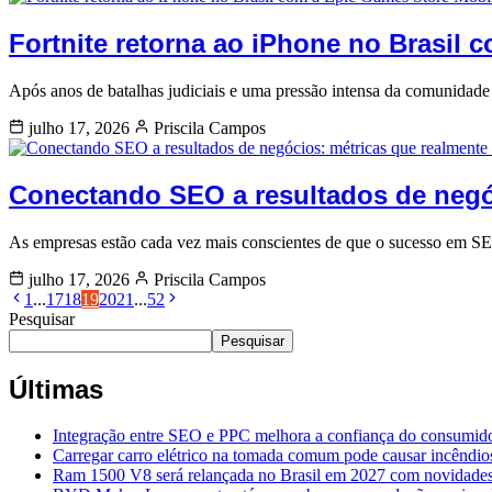
Fortnite retorna ao iPhone no Brasil
Após anos de batalhas judiciais e uma pressão intensa da comunidad
julho 17, 2026
Priscila Campos
Conectando SEO a resultados de negó
As empresas estão cada vez mais conscientes de que o sucesso em S
julho 17, 2026
Priscila Campos
1
...
17
18
19
20
21
...
52
Pesquisar
Pesquisar
Últimas
Integração entre SEO e PPC melhora a confiança do consumido
Carregar carro elétrico na tomada comum pode causar incêndio
Ram 1500 V8 será relançada no Brasil em 2027 com novidades