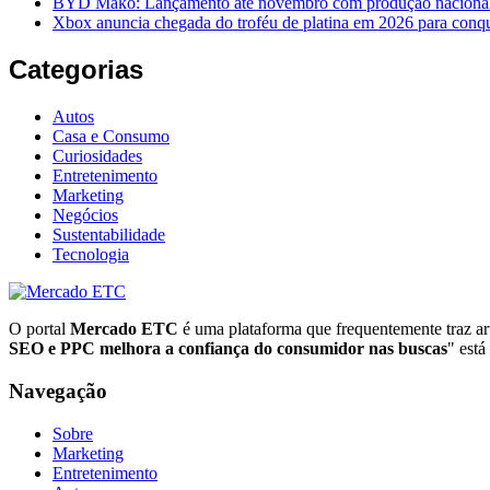
BYD Mako: Lançamento até novembro com produção nacional e
Xbox anuncia chegada do troféu de platina em 2026 para conqu
Categorias
Autos
Casa e Consumo
Curiosidades
Entretenimento
Marketing
Negócios
Sustentabilidade
Tecnologia
O portal
Mercado ETC
é uma plataforma que frequentemente traz art
SEO e PPC melhora a confiança do consumidor nas buscas
" está
Navegação
Sobre
Marketing
Entretenimento