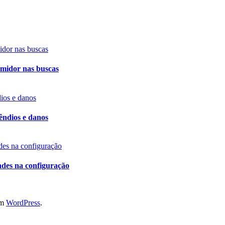
umidor nas buscas
êndios e danos
des na configuração
em
WordPress
.