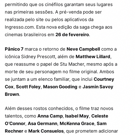
permitindo que os cinéfilos garantam seus lugares
nas primeiras sessões. A pré-venda pode ser
realizada pelo site ou pelos aplicativos da
Ingresso.com. Esta nova edição da saga chega aos
cinemas brasileiros em
26 de fevereiro
.
Pânico 7
marca o retorno de
Neve Campbell
como a
icônica Sidney Prescott, além de
Matthew Lillard
,
que reassume o papel de Stu Macher, mesmo após a
morte de seu personagem no filme original. Ambos
se juntam a um elenco familiar, que inclui
Courtney
Cox
,
Scott Foley
,
Mason Gooding
e
Jasmin Savoy
Brown
.
Além desses rostos conhecidos, o filme traz novos
talentos, como
Anna Camp
,
Isabel May
,
Celeste
O’Connor
,
Asa Germann
,
McKenna Grace
,
Sam
Rechner
e
Mark Consuelos
, que prometem adicionar