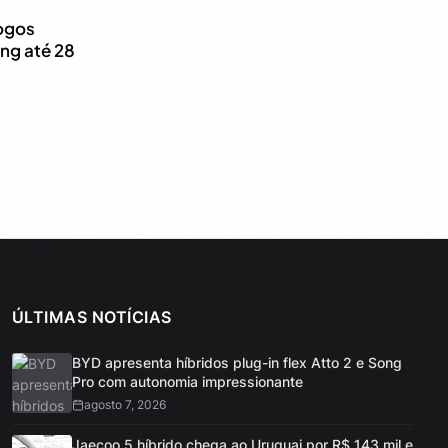
ogos
ng até 28
ÚLTIMAS NOTÍCIAS
BYD apresenta híbridos plug-in flex Atto 2 e Song
Pro com autonomia impressionante
agosto 7, 2026
Jaecoo 5 híbrido chega ao Uruguai por R$ 143 mil e