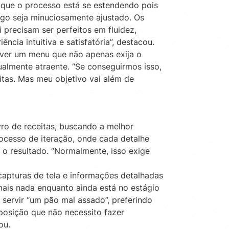
 que o processo está se estendendo pois
ogo seja minuciosamente ajustado. Os
i precisam ser perfeitos em fluidez,
ncia intuitiva e satisfatória”, destacou.
lver um menu que não apenas exija o
almente atraente. “Se conseguirmos isso,
eitas. Mas meu objetivo vai além de
vro de receitas, buscando a melhor
rocesso de iteração, onde cada detalhe
m o resultado. “Normalmente, isso exige
apturas de tela e informações detalhadas
mais nada enquanto ainda está no estágio
servir “um pão mal assado”, preferindo
 posição que não necessito fazer
ou.