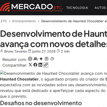
TECNOLOGIA
AUTOS
.ETC
»
Entretenimento
»
Desenvolvimento de Haunted Chocolatier a
Desenvolvimento de Haunt
avança com novos detalhes
Bruno Tavares
junho 27, 2026
2 min
Resumir com:
Compartilhar:
Haunted Chocolatier
, o aguardado projeto do criador de
expectativa com as novidades sobre seu desenvolvimento. 
revelou que está dedicado a aperfeiçoar cada aspecto do
que o previsto.
Desafios no desenvolvimento