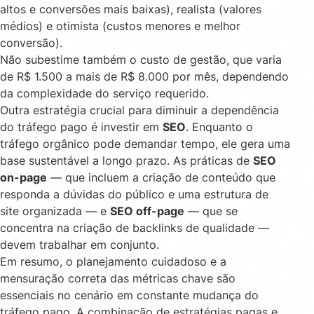
altos e conversões mais baixas), realista (valores
médios) e otimista (custos menores e melhor
conversão).
Não subestime também o custo de gestão, que varia
de R$ 1.500 a mais de R$ 8.000 por mês, dependendo
da complexidade do serviço requerido.
Outra estratégia crucial para diminuir a dependência
do tráfego pago é investir em
SEO
. Enquanto o
tráfego orgânico pode demandar tempo, ele gera uma
base sustentável a longo prazo. As práticas de
SEO
on-page
— que incluem a criação de conteúdo que
responda a dúvidas do público e uma estrutura de
site organizada — e
SEO off-page
— que se
concentra na criação de
backlinks de qualidade
—
devem trabalhar em conjunto.
Em resumo, o planejamento cuidadoso e a
mensuração correta das métricas chave são
essenciais no cenário em constante mudança do
tráfego pago. A combinação de estratégias pagas e