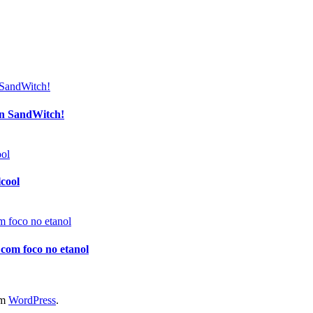
an SandWitch!
lcool
 com foco no etanol
em
WordPress
.