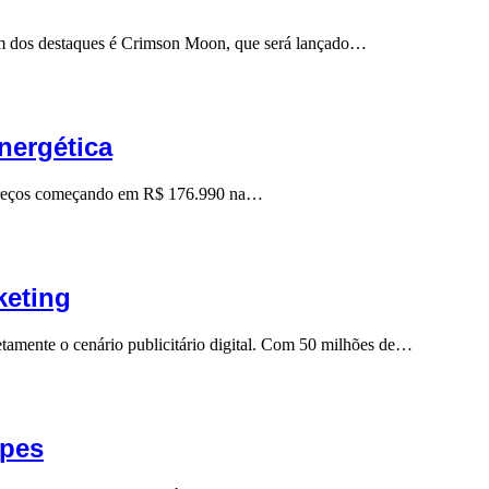
Um dos destaques é Crimson Moon, que será lançado…
nergética
m preços começando em R$ 176.990 na…
keting
amente o cenário publicitário digital. Com 50 milhões de…
apes