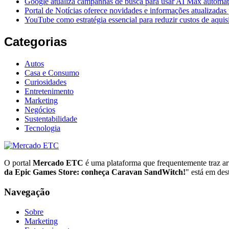
Google atualiza campanhas de busca para usar AI Max automa
Portal de Notícias oferece novidades e informações atualizadas p
YouTube como estratégia essencial para reduzir custos de aquis
Categorias
Autos
Casa e Consumo
Curiosidades
Entretenimento
Marketing
Negócios
Sustentabilidade
Tecnologia
O portal
Mercado ETC
é uma plataforma que frequentemente traz art
da Epic Games Store: conheça Caravan SandWitch!
" está em des
Navegação
Sobre
Marketing