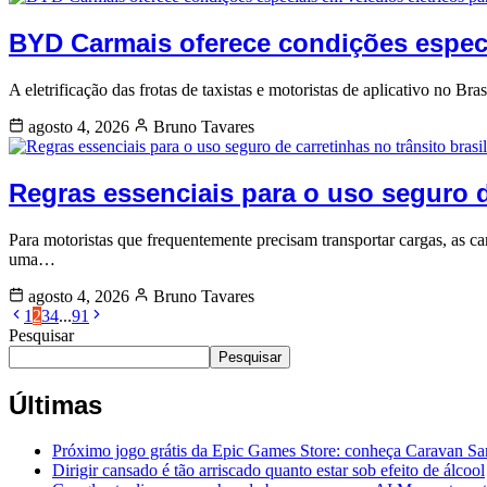
BYD Carmais oferece condições especi
A eletrificação das frotas de taxistas e motoristas de aplicativo no 
agosto 4, 2026
Bruno Tavares
Regras essenciais para o uso seguro de
Para motoristas que frequentemente precisam transportar cargas, as car
uma…
agosto 4, 2026
Bruno Tavares
1
2
3
4
...
91
Pesquisar
Pesquisar
Últimas
Próximo jogo grátis da Epic Games Store: conheça Caravan S
Dirigir cansado é tão arriscado quanto estar sob efeito de álcool