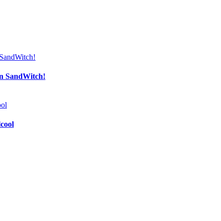
an SandWitch!
lcool