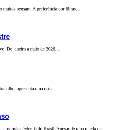
to muitos pensam. A preferência por fibras…
tre
tivo. De janeiro a maio de 2026,…
 trabalho, apresenta um custo…
nso
nas rodovias federais do Brasil. Apesar de uma queda de…