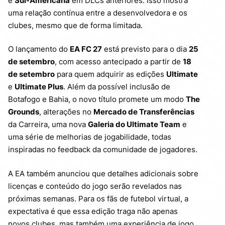
e
Sul-Americana
em DLCs anteriores. Isso mostra
uma relação contínua entre a desenvolvedora e os
clubes, mesmo que de forma limitada.
O lançamento do
EA FC 27
está previsto para o dia
25
de setembro
, com acesso antecipado a partir de
18
de setembro
para quem adquirir as edições
Ultimate
e
Ultimate Plus
. Além da possível inclusão de
Botafogo e Bahia, o novo título promete um modo
The
Grounds
, alterações no
Mercado de Transferências
da Carreira, uma nova
Galeria do Ultimate Team
e
uma série de melhorias de jogabilidade, todas
inspiradas no feedback da comunidade de jogadores.
A EA também anunciou que detalhes adicionais sobre
licenças e conteúdo do jogo serão revelados nas
próximas semanas. Para os fãs de futebol virtual, a
expectativa é que essa edição traga não apenas
novos clubes, mas também uma experiência de jogo