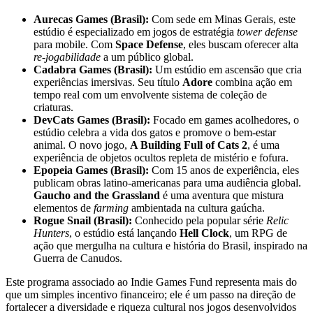
Aurecas Games (Brasil):
Com sede em Minas Gerais, este
estúdio é especializado em jogos de estratégia
tower defense
para mobile. Com
Space Defense
, eles buscam oferecer alta
re-jogabilidade
a um público global.
Cadabra Games (Brasil):
Um estúdio em ascensão que cria
experiências imersivas. Seu título
Adore
combina ação em
tempo real com um envolvente sistema de coleção de
criaturas.
DevCats Games (Brasil):
Focado em games acolhedores, o
estúdio celebra a vida dos gatos e promove o bem-estar
animal. O novo jogo,
A Building Full of Cats 2
, é uma
experiência de objetos ocultos repleta de mistério e fofura.
Epopeia Games (Brasil):
Com 15 anos de experiência, eles
publicam obras latino-americanas para uma audiência global.
Gaucho and the Grassland
é uma aventura que mistura
elementos de
farming
ambientada na cultura gaúcha.
Rogue Snail (Brasil):
Conhecido pela popular série
Relic
Hunters
, o estúdio está lançando
Hell Clock
, um RPG de
ação que mergulha na cultura e história do Brasil, inspirado na
Guerra de Canudos.
Este programa associado ao Indie Games Fund representa mais do
que um simples incentivo financeiro; ele é um passo na direção de
fortalecer a diversidade e riqueza cultural nos jogos desenvolvidos