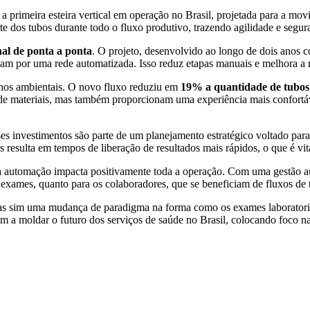
, a primeira esteira vertical em operação no Brasil, projetada para a mo
rte dos tubos durante todo o fluxo produtivo, trazendo agilidade e segu
nal de ponta a ponta
. O projeto, desenvolvido ao longo de dois anos 
am por uma rede automatizada. Isso reduz etapas manuais e melhora a ras
hos ambientais. O novo fluxo reduziu em
19% a quantidade de tubos u
e materiais, mas também proporcionam uma experiência mais confortável
s investimentos são parte de um planejamento estratégico voltado para 
 resulta em tempos de liberação de resultados mais rápidos, o que é vit
 automação impacta positivamente toda a operação. Com uma gestão aut
exames, quanto para os colaboradores, que se beneficiam de fluxos de t
 sim uma mudança de paradigma na forma como os exames laboratoriais 
m a moldar o futuro dos serviços de saúde no Brasil, colocando foco na