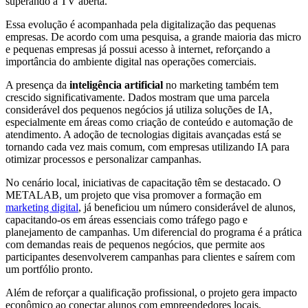
superando a TV aberta.
Essa evolução é acompanhada pela digitalização das pequenas
empresas. De acordo com uma pesquisa, a grande maioria das micro
e pequenas empresas já possui acesso à internet, reforçando a
importância do ambiente digital nas operações comerciais.
A presença da
inteligência artificial
no marketing também tem
crescido significativamente. Dados mostram que uma parcela
considerável dos pequenos negócios já utiliza soluções de IA,
especialmente em áreas como criação de conteúdo e automação de
atendimento. A adoção de tecnologias digitais avançadas está se
tornando cada vez mais comum, com empresas utilizando IA para
otimizar processos e personalizar campanhas.
No cenário local, iniciativas de capacitação têm se destacado. O
METALAB, um projeto que visa promover a formação em
marketing digital
, já beneficiou um número considerável de alunos,
capacitando-os em áreas essenciais como tráfego pago e
planejamento de campanhas. Um diferencial do programa é a prática
com demandas reais de pequenos negócios, que permite aos
participantes desenvolverem campanhas para clientes e saírem com
um portfólio pronto.
Além de reforçar a qualificação profissional, o projeto gera impacto
econômico ao conectar alunos com empreendedores locais,