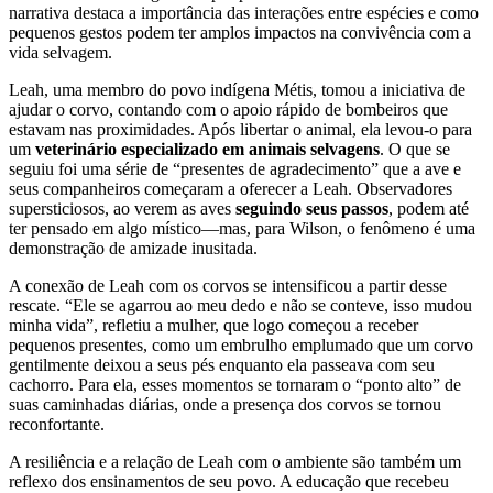
narrativa destaca a importância das interações entre espécies e como
pequenos gestos podem ter amplos impactos na convivência com a
vida selvagem.
Leah, uma membro do povo indígena Métis, tomou a iniciativa de
ajudar o corvo, contando com o apoio rápido de bombeiros que
estavam nas proximidades. Após libertar o animal, ela levou-o para
um
veterinário especializado em animais selvagens
. O que se
seguiu foi uma série de “presentes de agradecimento” que a ave e
seus companheiros começaram a oferecer a Leah. Observadores
supersticiosos, ao verem as aves
seguindo seus passos
, podem até
ter pensado em algo místico—mas, para Wilson, o fenômeno é uma
demonstração de amizade inusitada.
A conexão de Leah com os corvos se intensificou a partir desse
rescate. “Ele se agarrou ao meu dedo e não se conteve, isso mudou
minha vida”, refletiu a mulher, que logo começou a receber
pequenos presentes, como um embrulho emplumado que um corvo
gentilmente deixou a seus pés enquanto ela passeava com seu
cachorro. Para ela, esses momentos se tornaram o “ponto alto” de
suas caminhadas diárias, onde a presença dos corvos se tornou
reconfortante.
A resiliência e a relação de Leah com o ambiente são também um
reflexo dos ensinamentos de seu povo. A educação que recebeu