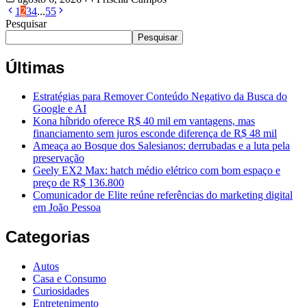
1
2
3
4
...
55
Pesquisar
Pesquisar
Últimas
Estratégias para Remover Conteúdo Negativo da Busca do
Google e AI
Kona híbrido oferece R$ 40 mil em vantagens, mas
financiamento sem juros esconde diferença de R$ 48 mil
Ameaça ao Bosque dos Salesianos: derrubadas e a luta pela
preservação
Geely EX2 Max: hatch médio elétrico com bom espaço e
preço de R$ 136.800
Comunicador de Elite reúne referências do marketing digital
em João Pessoa
Categorias
Autos
Casa e Consumo
Curiosidades
Entretenimento