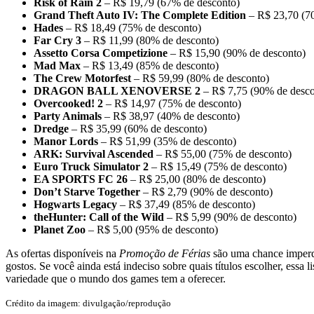
Risk of Rain 2
– R$ 19,79 (67% de desconto)
Grand Theft Auto IV: The Complete Edition
– R$ 23,70 (7
Hades
– R$ 18,49 (75% de desconto)
Far Cry 3
– R$ 11,99 (80% de desconto)
Assetto Corsa Competizione
– R$ 15,90 (90% de desconto)
Mad Max
– R$ 13,49 (85% de desconto)
The Crew Motorfest
– R$ 59,99 (80% de desconto)
DRAGON BALL XENOVERSE 2
– R$ 7,75 (90% de desco
Overcooked! 2
– R$ 14,97 (75% de desconto)
Party Animals
– R$ 38,97 (40% de desconto)
Dredge
– R$ 35,99 (60% de desconto)
Manor Lords
– R$ 51,99 (35% de desconto)
ARK: Survival Ascended
– R$ 55,00 (75% de desconto)
Euro Truck Simulator 2
– R$ 15,49 (75% de desconto)
EA SPORTS FC 26
– R$ 25,00 (80% de desconto)
Don’t Starve Together
– R$ 2,79 (90% de desconto)
Hogwarts Legacy
– R$ 37,49 (85% de desconto)
theHunter: Call of the Wild
– R$ 5,99 (90% de desconto)
Planet Zoo
– R$ 5,00 (95% de desconto)
As ofertas disponíveis na
Promoção de Férias
são uma chance imperdí
gostos. Se você ainda está indeciso sobre quais títulos escolher, essa
variedade que o mundo dos games tem a oferecer.
Crédito da imagem: divulgação/reprodução