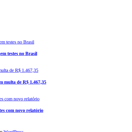
m testes no Brasil
em multa de R$ 1.467,35
tes com novo relatório
em
WordPress
.