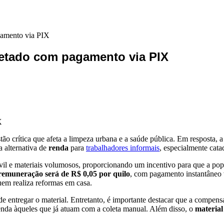
gamento via PIX
letado com pagamento via PIX
ão crítica que afeta a limpeza urbana e a saúde pública. Em resposta, 
 alternativa de
renda
para
trabalhadores informais
, especialmente cata
civil e materiais volumosos, proporcionando um incentivo para que a po
remuneração será de R$ 0,05 por quilo
, com pagamento instantâneo 
uem realiza reformas em casa.
 entregar o material. Entretanto, é importante destacar que a compensa
 renda àqueles que já atuam com a coleta manual. Além disso, o
material