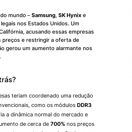
do mundo –
Samsung
,
SK Hynix
e
 legais nos Estados Unidos. Um
a Califórnia, acusando essas empresas
 preços e restringir a oferta de
ão gerou um aumento alarmante nos
.
trás?
esas teriam coordenado uma redução
onvencionais, como os módulos
DDR3
eria a dinâmica normal do mercado e
aumento de cerca de
700%
nos preços