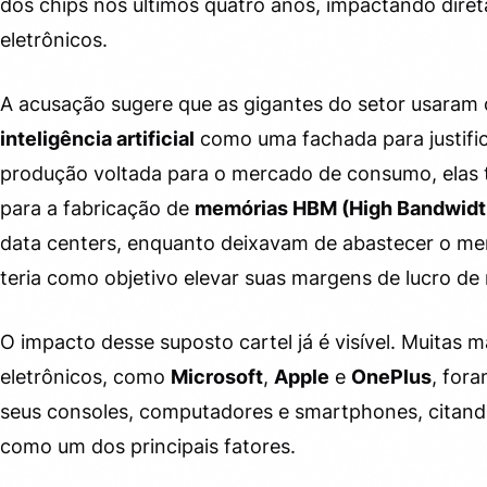
dos chips nos últimos quatro anos, impactando dire
eletrônicos.
A acusação sugere que as gigantes do setor usaram 
inteligência artificial
como uma fachada para justifi
produção voltada para o mercado de consumo, elas 
para a fabricação de
memórias HBM (High Bandwid
data centers, enquanto deixavam de abastecer o merc
teria como objetivo elevar suas margens de lucro de 
O impacto desse suposto cartel já é visível. Muitas
eletrônicos, como
Microsoft
,
Apple
e
OnePlus
, for
seus consoles, computadores e smartphones, citan
como um dos principais fatores.