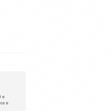
O e
tos e