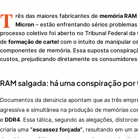
T
rês das maiores fabricantes de
memória RAM
Micron
– estão enfrentando sérios problemas
processo coletivo foi aberto no Tribunal Federal d
de
formação de cartel
com o intuito de manipular os
componentes de memória. Essa suposta conspiraç
custos, prejudicando diretamente os consumidores
RAM salgada: há uma conspiração por 
Documentos da denúncia apontam que as três empr
agressiva e simultânea na produção de memórias c
e
DDR4
. Essa tática, segundo as alegações, distorc
criaria uma
“escassez forçada”
, resultando em um 