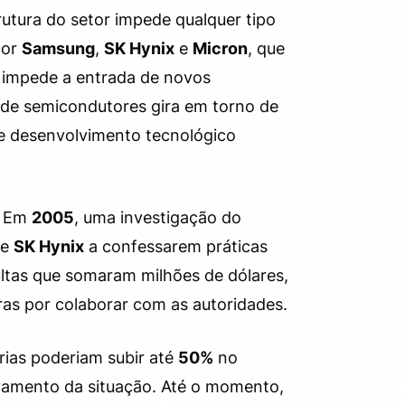
utura do setor impede qualquer tipo
por
Samsung
,
SK Hynix
e
Micron
, que
, impede a entrada de novos
s de semicondutores gira em torno de
de desenvolvimento tecnológico
. Em
2005
, uma investigação do
e
SK Hynix
a confessarem práticas
ltas que somaram milhões de dólares,
ras por colaborar com as autoridades.
ias poderiam subir até
50%
no
avamento da situação. Até o momento,