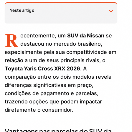
Neste artigo
R
Vantagens nas parcelas do SUV da Nissan
1.
ecentemente, um
SUV da Nissan
se
Diferenças relevantes nos preços à vista
destacou no mercado brasileiro,
2.
especialmente pela sua competitividade em
Características do Nissan Kait Sense
3.
relação a um de seus principais rivais, o
Toyota Yaris Cross XRX 2026
. A
Custos associados ao financiamento com
4.
taxa zero
comparação entre os dois modelos revela
diferenças significativas em preço,
condições de pagamento e parcelas,
trazendo opções que podem impactar
diretamente o consumidor.
Vantagens nas parcelas do SUV da