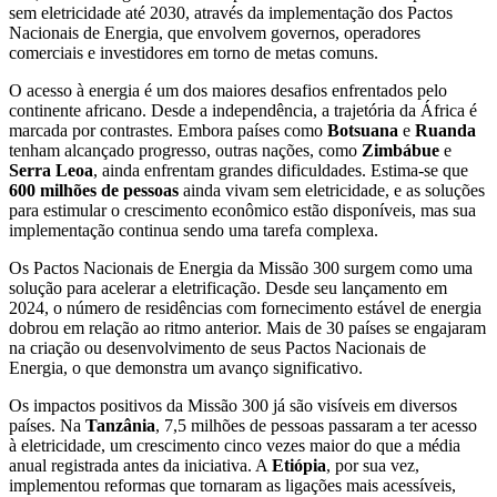
sem eletricidade até 2030, através da implementação dos Pactos
Nacionais de Energia, que envolvem governos, operadores
comerciais e investidores em torno de metas comuns.
O acesso à energia é um dos maiores desafios enfrentados pelo
continente africano. Desde a independência, a trajetória da África é
marcada por contrastes. Embora países como
Botsuana
e
Ruanda
tenham alcançado progresso, outras nações, como
Zimbábue
e
Serra Leoa
, ainda enfrentam grandes dificuldades. Estima-se que
600 milhões de pessoas
ainda vivam sem eletricidade, e as soluções
para estimular o crescimento econômico estão disponíveis, mas sua
implementação continua sendo uma tarefa complexa.
Os Pactos Nacionais de Energia da Missão 300 surgem como uma
solução para acelerar a eletrificação. Desde seu lançamento em
2024, o número de residências com fornecimento estável de energia
dobrou em relação ao ritmo anterior. Mais de 30 países se engajaram
na criação ou desenvolvimento de seus Pactos Nacionais de
Energia, o que demonstra um avanço significativo.
Os impactos positivos da Missão 300 já são visíveis em diversos
países. Na
Tanzânia
, 7,5 milhões de pessoas passaram a ter acesso
à eletricidade, um crescimento cinco vezes maior do que a média
anual registrada antes da iniciativa. A
Etiópia
, por sua vez,
implementou reformas que tornaram as ligações mais acessíveis,