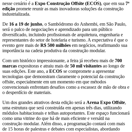
nesse cenário é a
Expo Construção Offsite (ECOS)
, que em sua
7ª
edição
promete reunir as mais inovadoras soluções da construção
industrializada.
De
16 a 19 de junho
, o Sambódromo do Anhembi, em São Paulo,
será o palco de negociações e aprendizado para um público
diversificado, incluindo profissionais de arquitetura, engenharia e
representantes do setor de hotelaria e turismo. A expectativa é que o
evento gere mais de
R$ 500 milhões
em negócios, reafirmando sua
importância na cadeia produtiva da construção modular.
Com um histórico impressionante, a feira já recebeu mais de
700
marcas
expositoras e atraiu mais de
50 mil visitantes
ao longo de
suas edições. Este ano, a
ECOS
se compromete a apresentar
tecnologias que demonstram claramente o potencial da construção
offsite, especialmente em um momento em que métodos
convencionais enfrentam desafios como a escassez de mão de obra e
o desperdício de materiais.
Um dos grandes atrativos desta edição será a
Arena Expo Offsite
,
uma estrutura que será construída em apenas três dias, utilizando
módulos habitacionais e telhas autoportantes. Este espaço funcionará
como uma vitrine do que há de mais eficiente e versátil na
construção modular. Além disso, a programação contará com mais
de 15 horas de palestras e debates com especialistas, abordando