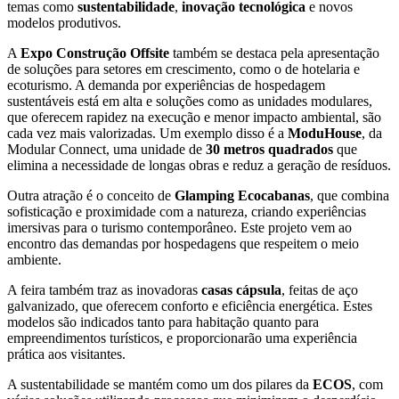
temas como
sustentabilidade
,
inovação tecnológica
e novos
modelos produtivos.
A
Expo Construção Offsite
também se destaca pela apresentação
de soluções para setores em crescimento, como o de hotelaria e
ecoturismo. A demanda por experiências de hospedagem
sustentáveis está em alta e soluções como as unidades modulares,
que oferecem rapidez na execução e menor impacto ambiental, são
cada vez mais valorizadas. Um exemplo disso é a
ModuHouse
, da
Modular Connect, uma unidade de
30 metros quadrados
que
elimina a necessidade de longas obras e reduz a geração de resíduos.
Outra atração é o conceito de
Glamping Ecocabanas
, que combina
sofisticação e proximidade com a natureza, criando experiências
imersivas para o turismo contemporâneo. Este projeto vem ao
encontro das demandas por hospedagens que respeitem o meio
ambiente.
A feira também traz as inovadoras
casas cápsula
, feitas de aço
galvanizado, que oferecem conforto e eficiência energética. Estes
modelos são indicados tanto para habitação quanto para
empreendimentos turísticos, e proporcionarão uma experiência
prática aos visitantes.
A sustentabilidade se mantém como um dos pilares da
ECOS
, com