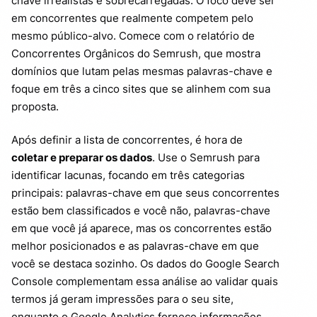
chave irrealistas e sobrecarregadas. O foco deve ser
em concorrentes que realmente competem pelo
mesmo público-alvo. Comece com o relatório de
Concorrentes Orgânicos do Semrush, que mostra
domínios que lutam pelas mesmas palavras-chave e
foque em três a cinco sites que se alinhem com sua
proposta.
Após definir a lista de concorrentes, é hora de
coletar e preparar os dados
. Use o Semrush para
identificar lacunas, focando em três categorias
principais: palavras-chave em que seus concorrentes
estão bem classificados e você não, palavras-chave
em que você já aparece, mas os concorrentes estão
melhor posicionados e as palavras-chave em que
você se destaca sozinho. Os dados do Google Search
Console complementam essa análise ao validar quais
termos já geram impressões para o seu site,
enquanto o Google Analytics fornece informações