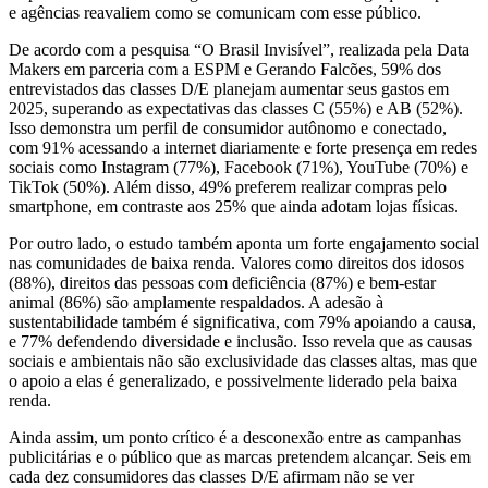
e agências reavaliem como se comunicam com esse público.
De acordo com a pesquisa “O Brasil Invisível”, realizada pela Data
Makers em parceria com a ESPM e Gerando Falcões, 59% dos
entrevistados das classes D/E planejam aumentar seus gastos em
2025, superando as expectativas das classes C (55%) e AB (52%).
Isso demonstra um perfil de consumidor autônomo e conectado,
com 91% acessando a internet diariamente e forte presença em redes
sociais como Instagram (77%), Facebook (71%), YouTube (70%) e
TikTok (50%). Além disso, 49% preferem realizar compras pelo
smartphone, em contraste aos 25% que ainda adotam lojas físicas.
Por outro lado, o estudo também aponta um forte engajamento social
nas comunidades de baixa renda. Valores como direitos dos idosos
(88%), direitos das pessoas com deficiência (87%) e bem-estar
animal (86%) são amplamente respaldados. A adesão à
sustentabilidade também é significativa, com 79% apoiando a causa,
e 77% defendendo diversidade e inclusão. Isso revela que as causas
sociais e ambientais não são exclusividade das classes altas, mas que
o apoio a elas é generalizado, e possivelmente liderado pela baixa
renda.
Ainda assim, um ponto crítico é a desconexão entre as campanhas
publicitárias e o público que as marcas pretendem alcançar. Seis em
cada dez consumidores das classes D/E afirmam não se ver