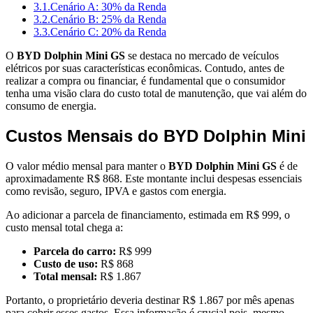
3.1.
Cenário A: 30% da Renda
3.2.
Cenário B: 25% da Renda
3.3.
Cenário C: 20% da Renda
O
BYD Dolphin Mini GS
se destaca no mercado de veículos
elétricos por suas características econômicas. Contudo, antes de
realizar a compra ou financiar, é fundamental que o consumidor
tenha uma visão clara do custo total de manutenção, que vai além do
consumo de energia.
Custos Mensais do BYD Dolphin Mini
O valor médio mensal para manter o
BYD Dolphin Mini GS
é de
aproximadamente R$ 868. Este montante inclui despesas essenciais
como revisão, seguro, IPVA e gastos com energia.
Ao adicionar a parcela de financiamento, estimada em R$ 999, o
custo mensal total chega a:
Parcela do carro:
R$ 999
Custo de uso:
R$ 868
Total mensal:
R$ 1.867
Portanto, o proprietário deveria destinar R$ 1.867 por mês apenas
para cobrir esses gastos. Essa informação é crucial pois, mesmo