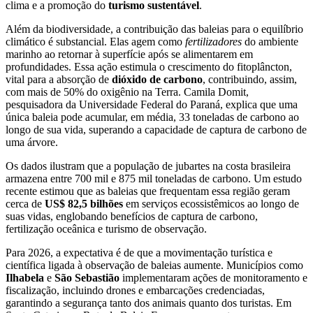
clima e a promoção do
turismo sustentável
.
Além da biodiversidade, a contribuição das baleias para o equilíbrio
climático é substancial. Elas agem como
fertilizadores
do ambiente
marinho ao retornar à superfície após se alimentarem em
profundidades. Essa ação estimula o crescimento do fitoplâncton,
vital para a absorção de
dióxido de carbono
, contribuindo, assim,
com mais de 50% do oxigênio na Terra. Camila Domit,
pesquisadora da Universidade Federal do Paraná, explica que uma
única baleia pode acumular, em média, 33 toneladas de carbono ao
longo de sua vida, superando a capacidade de captura de carbono de
uma árvore.
Os dados ilustram que a população de jubartes na costa brasileira
armazena entre 700 mil e 875 mil toneladas de carbono. Um estudo
recente estimou que as baleias que frequentam essa região geram
cerca de
US$ 82,5 bilhões
em serviços ecossistêmicos ao longo de
suas vidas, englobando benefícios de captura de carbono,
fertilização oceânica e turismo de observação.
Para 2026, a expectativa é de que a movimentação turística e
científica ligada à observação de baleias aumente. Municípios como
Ilhabela
e
São Sebastião
implementaram ações de monitoramento e
fiscalização, incluindo drones e embarcações credenciadas,
garantindo a segurança tanto dos animais quanto dos turistas. Em