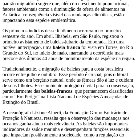
padrão migratório sugere que, além do crescimento populacional,
fatores ambientais como a diminuição da oferta de alimentos na
Antártica, consequência visível das mudanças climáticas, estão
impactando essa espécie emblemática.
Os primeiros indícios desse fenômeno ocorreram no primeiro
semestre do ano. Em abril, Ilhabela, em São Paulo, registrou o
primeiro avistamento de baleias-jubarte da temporada. Em uma
notável antecipação, uma
baleia-franca
foi vista em Torres, no Rio
Grande do Sul, no início de maio, marcando a ocorrência mais
precoce dos últimos 40 anos de monitoramento da espécie na região.
Tradicionalmente, a migração de baleias para a costa brasileira
ocorre entre julho e outubro. Esse período é crucial, pois o litoral
serve como um berçário natural, onde as fêmeas dão à luz e cuidam
de seus filhotes. Esse ambiente protegido é vital para a conservação,
particularmente das
baleias-francas
, que permanecem classificadas
como “Em Perigo” na Lista Nacional de Espécies Ameaçadas de
Extinção do Brasil.
A oceanógrafa Liziane Alberti, da Fundação Grupo Boticário de
Proteção à Natureza, ressalta que a observação das mudanças nos
oceanos ganha ainda mais relevância. As baleias são importantes
indicadores da saúde marinha e desempenham funções essenciais
que impactam positivamente a sociedade, como a regulação do