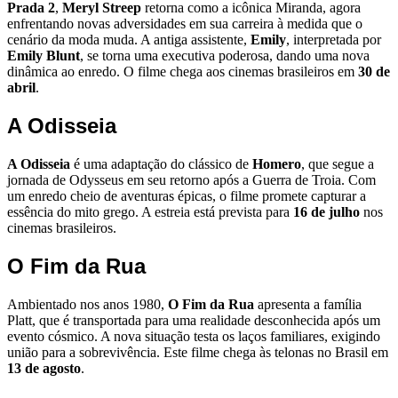
Prada 2
,
Meryl Streep
retorna como a icônica Miranda, agora
enfrentando novas adversidades em sua carreira à medida que o
cenário da moda muda. A antiga assistente,
Emily
, interpretada por
Emily Blunt
, se torna uma executiva poderosa, dando uma nova
dinâmica ao enredo. O filme chega aos cinemas brasileiros em
30 de
abril
.
A Odisseia
A Odisseia
é uma adaptação do clássico de
Homero
, que segue a
jornada de Odysseus em seu retorno após a Guerra de Troia. Com
um enredo cheio de aventuras épicas, o filme promete capturar a
essência do mito grego. A estreia está prevista para
16 de julho
nos
cinemas brasileiros.
O Fim da Rua
Ambientado nos anos 1980,
O Fim da Rua
apresenta a família
Platt, que é transportada para uma realidade desconhecida após um
evento cósmico. A nova situação testa os laços familiares, exigindo
união para a sobrevivência. Este filme chega às telonas no Brasil em
13 de agosto
.